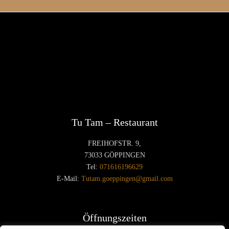
phuonganhwebsite
10. Dezember 2020
CATEGORY

Tu Tam – Restaurant
FREIHOFSTR. 9
,
73033 GÖPPINGEN
Tel:
071616196629
E-Mail:
Tutam.goeppingen@gmail.com
Öffnungszeiten