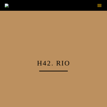
Sk
to
con
H42. RIO